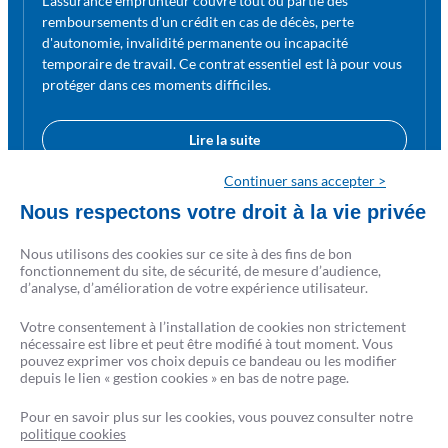
L'assurance emprunteur couvre tout ou partie des
remboursements d'un crédit en cas de décès, perte
d'autonomie, invalidité permanente ou incapacité
temporaire de travail. Ce contrat essentiel est là pour vous
protéger dans ces moments difficiles.
Lire la suite
Continuer sans accepter >
Nous respectons votre droit à la vie privée
Nous utilisons des cookies sur ce site à des fins de bon
fonctionnement du site, de sécurité, de mesure d’audience,
d’analyse, d’amélioration de votre expérience utilisateur.
Votre consentement à l’installation de cookies non strictement
nécessaire est libre et peut être modifié à tout moment. Vous
pouvez exprimer vos choix depuis ce bandeau ou les modifier
depuis le lien « gestion cookies » en bas de notre page.
Pour en savoir plus sur les cookies, vous pouvez consulter notre
politique cookies