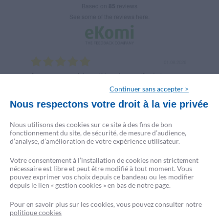
based on
85
reviews
see some of the reviews here.
8.2026
01.08.2026
ND
Accompagnement de qualité par le conseiller à chaque
Un con
étape de mon achat immobilier.
me re
Continuer sans accepter >
Nous respectons votre droit à la vie privée
Nous utilisons des cookies sur ce site à des fins de bon
fonctionnement du site, de sécurité, de mesure d’audience,
d’analyse, d’amélioration de votre expérience utilisateur.
Votre consentement à l’installation de cookies non strictement
nécessaire est libre et peut être modifié à tout moment. Vous
pouvez exprimer vos choix depuis ce bandeau ou les modifier
depuis le lien « gestion cookies » en bas de notre page.
Pour en savoir plus sur les cookies, vous pouvez consulter notre
politique cookies