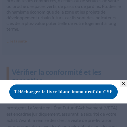
proximité des commerces, d'écoles ou de services de santé
ou proche d'espaces verts, de parcs ou de jardins. Étudiez le
dynamisme économique de la zone et les projets de
développement urbain futurs, car ils sont des indicateurs
clés de la plus-value potentielle de votre logement à long
terme.
Lire la suite
Vérifier la conformité et les
garanties
Lorsque vous achetez dans le neuf, il est primordial de
vérifier la conformité du bien et les garanties qui le
protègent. La Vente en l'État Futur d'Achèvement (VEFA)
est encadrée juridiquement, assurant la sécurité de votre
achat. Avant la remise des clés, la visite de pré-livraison
vous permet de relever les éventuels défauts, qui devront