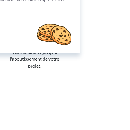
Obtenez un accord
Votre conseiller vous
guidera dans chacune de
vos démarches jusqu'à
l'aboutissement de votre
projet.