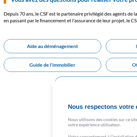
Depuis 70 ans, le CSF est le partenaire privilégié des agents de 
en passant par le financement et l'assurance de leur projet, le 
Aide au déménagement
Guide de l'immobilier
Of
Coaching déco
Nous respectons votre d
CRÉSERFI, la 
Nous utilisons des cookies sur ce sit
sur toute la durée d
votre expérience utilisateur.
Votre consentement à l’installation 