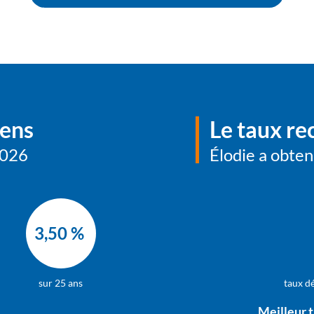
ens
Le taux re
2026
Élodie a obten
3,50 %
sur 25 ans
taux d
Meilleur 