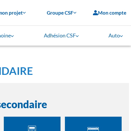
mon projet
Groupe CSF
Mon compte
moine
Adhésion CSF
Auto
NDAIRE
secondaire