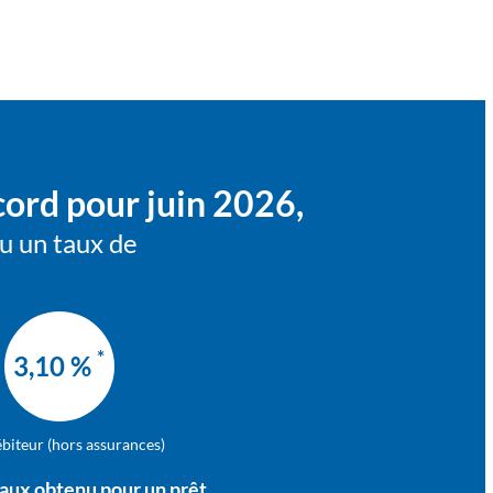
cord pour juin 2026,
u un taux de
*
3,10 %
ébiteur (hors assurances)
taux obtenu pour un prêt