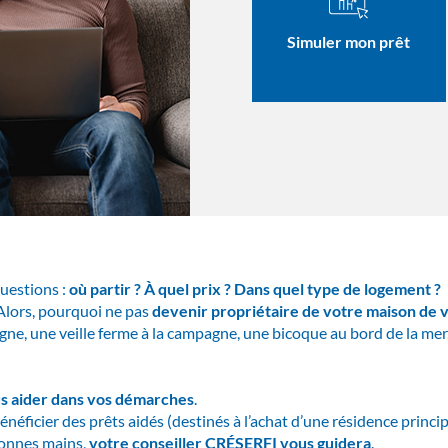
Simuler mon prêt
uestions :
où partir ? À quel prix ? Dans quel type de logement ?
 Alors, pourquoi ne pas
devenir propriétaire de votre maison de 
gne, une veille ferme à la campagne, une bicoque au bord de la me
s aider dans vos démarches
.
néficier des prêts aidés (destinés à l’achat d’une résidence princip
bonnes mains,
votre conseiller CRÉSERFI vous guidera
.