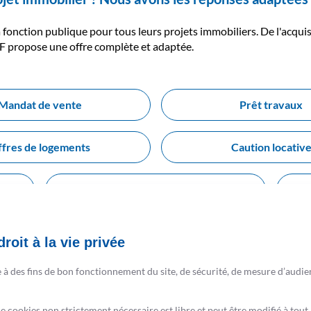
la fonction publique pour tous leurs projets immobiliers. De l'acq
CSF propose une offre complète et adaptée.
Mandat de vente
Prêt travaux
fres de logements
Caution locativ
Prêt personnel
roit à la vie privée
société de financement du CSF,
e à des fins de bon fonctionnement du site, de sécurité, de mesure d’audie
e votre projet
de cookies non strictement nécessaire est libre et peut être modifié à t