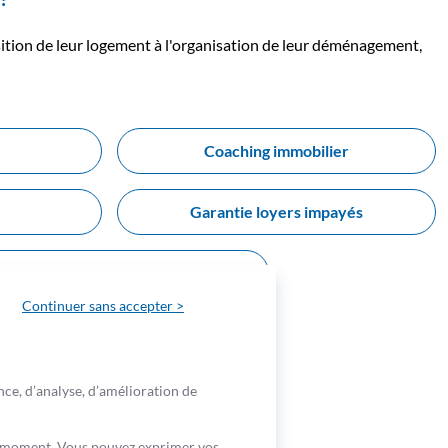
uisition de leur logement à l'organisation de leur déménagement,
Coaching immobilier
e
Garantie loyers impayés
Diagnostic habitat
Continuer sans accepter >
 vous accompagne
nce, d’analyse, d’amélioration de
out moment. Vous pouvez exprimer vos