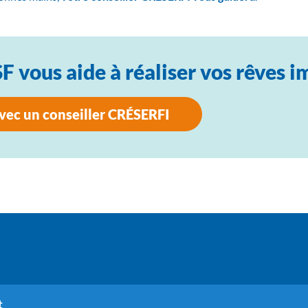
 vous aide à réaliser vos rêves i
vec un conseiller CRÉSERFI
t