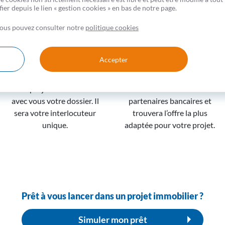
er depuis le lien « gestion cookies » en bas de notre page.
 vous pouvez consulter notre
politique cookies
Rencontrez votre
Découvrez la meilleure
conseiller
offre
Accepter
Votre conseiller analysera
Votre conseiller comparera
votre projet et constituera
les offres de ses
avec vous votre dossier. Il
partenaires bancaires et
sera votre interlocuteur
trouvera l’offre la plus
unique.
adaptée pour votre projet.
Prêt à vous lancer dans un projet immobilier ?
Simuler mon prêt