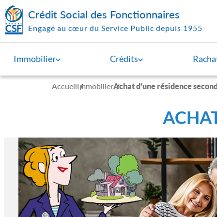
Aller au contenu principal
Crédit Social des Fonctionnaires
Engagé au cœur du Service Public depuis 1955
Immobilier
Crédits
Rachat
Accueil
Immobilier
Achat d'une résidence secon
ACHAT