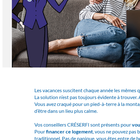
Les vacances suscitent chaque année les mêmes q
La solution n’est pas toujours évidente à trouver.
Vous avez craqué pour un pied-à-terre à la monta
d’être dans un lieu plus calme.
Vos conseillers CRÉSERFI sont présents pour
vou
Pour
financer ce logement
, vous ne pouvez pas bé
traditionnel. Pas de panique, vous êtes entre de 