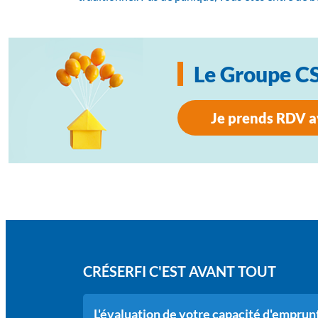
Le Groupe CSF
Je prends RDV a
CRÉSERFI C'EST AVANT TOUT
L'évaluation de votre capacité d'emprun