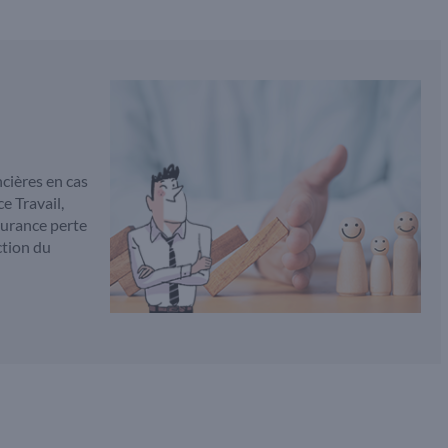
ncières en cas
e Travail,
surance perte
ction du