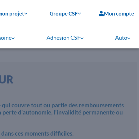
mon projet
Groupe CSF
Mon compte
moine
Adhésion CSF
Auto
UR
e qui couvre tout ou partie des remboursements
a perte d'autonomie, l'invalidité permanente ou
 dans ces moments difficiles.