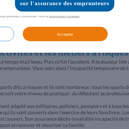
cas de risque aggravé de santé. Renseignez-vous auprès de
er depuis le lien « gestion cookies » en bas de notre page.
r +
 vous pouvez consulter notre
politique cookies
Accepter
tivités et les métiers à risques
temps était beau. Puis ce fut l’accident. A la douleur liée à
ce emprunteur. Vous voici dans l’incapacité temporaire de t
ts dits à risques et ils sont nombreux : tous les sports de
ue soit votre niveau de pratique : du débutant au professio
t adapté aux militaires, policiers, pompiers et à tous les
 qu’ils sont couverts dans l’exercice de leurs fonctions. L
est couvert. Son assurance décès-invalidité-incapacité de t
oi se rassurer et sécuriser sa famille.