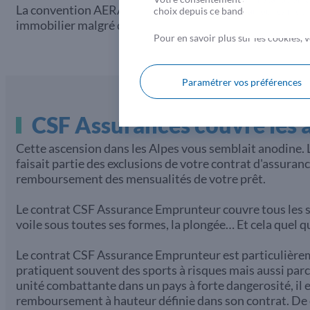
La convention AERAS permet d'assurer un prêt même en 
choix depuis ce bandeau ou les modifi
immobilier malgré des antécédents médicaux.
En savoi
Pour en savoir plus sur les cookies,
Paramétrer vos préférences
CSF Assurances couvre les ac
Cette ascension dans les Alpes vous semblait anodine. Le 
faisait partie des exclusions de votre contrat d'assuran
remboursement des mensualités de votre prêt.
Le contrat CSF Assurance Emprunteur couvre tous les spor
voile sous toutes ses formes, la plongée… Et cela quel q
Le contrat CSF Assurance Emprunteur est particulièremen
pratiquent souvent des sports à risques mais aussi parce
unité combattante dans un pays à forte dangerosité, il 
remboursement à hauteur définie dans son contrat. De qu