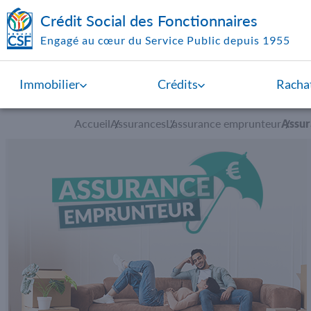
Aller au contenu principal
Crédit Social des Fonctionnaires
Engagé au cœur du Service Public depuis 1955
Immobilier
Crédits
Rachat
Accueil
Assurances
L'assurance emprunteur
Assur