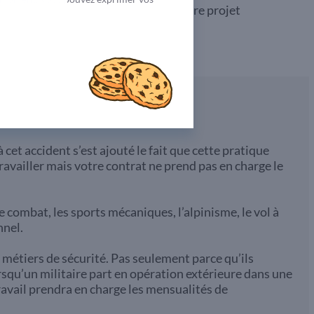
 votre conseiller pour protéger votre projet
 cet accident s’est ajouté le fait que cette pratique
ravailler mais votre contrat ne prend pas en charge le
 combat, les sports mécaniques, l’alpinisme, le vol à
nnel.
 métiers de sécurité. Pas seulement parce qu’ils
orsqu’un militaire part en opération extérieure dans une
ravail prendra en charge les mensualités de