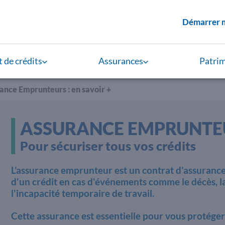
Menu supérieur
Démarrer 
 de crédits
Assurances
Patri
ance Emprunteurs : en savoir +
ASSURANCE EMPRUNTE
Pour sécuriser tous vos crédits
L’assurance emprunteur est un contrat d'assuranc
d'un crédit en cas d'événements comme le décès, l
l'incapacité temporaire de travail.
Cette assurance est essentielle pour vous protéger