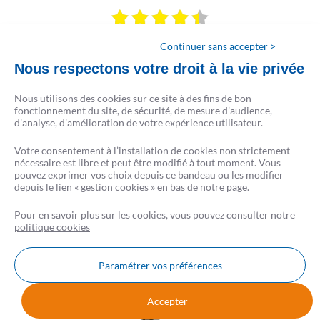
based on
89
reviews
Continuer sans accepter >
see some of the reviews here.
Nous respectons votre droit à la vie privée
Nous utilisons des cookies sur ce site à des fins de bon
fonctionnement du site, de sécurité, de mesure d’audience,
d’analyse, d’amélioration de votre expérience utilisateur.
.2026
02.08.2026
CSF DE BEAUVAIS, TOUT ETAIT PARFAIT, UN GRAND
Acco
Votre consentement à l’installation de cookies non strictement
MERCI A MADAME SOUCHU;
de m
nécessaire est libre et peut être modifié à tout moment. Vous
pouvez exprimer vos choix depuis ce bandeau ou les modifier
depuis le lien « gestion cookies » en bas de notre page.
Pour en savoir plus sur les cookies, vous pouvez consulter notre
politique cookies
Paramétrer vos préférences
Nous contacter
FAQ
AVIS CSF
Accepter