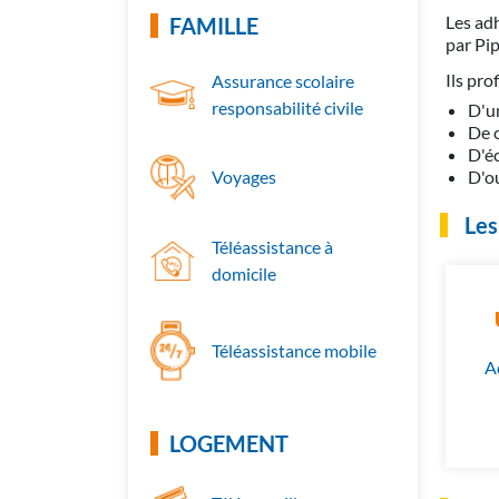
Les ad
FAMILLE
par Pip
Ils pro
Assurance scolaire
responsabilité civile
D'u
De c
D'éc
D'ou
Voyages
Les
Téléassistance à
domicile
Téléassistance mobile
A
LOGEMENT