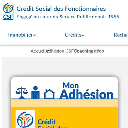
Aller au contenu principal
Crédit Social des Fonctionnaires
Engagé au cœur du Service Public depuis 1955
Immobilier
Crédits
Rachat
Accueil
Adhésion CSF
Coaching déco