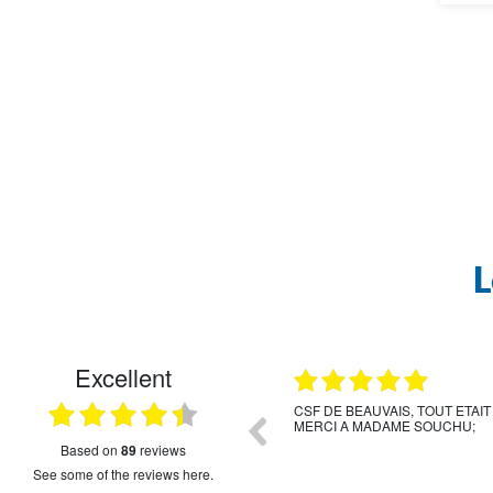
L
Excellent
18.07.2026
isponible, réactif et efficace toujours pret à
Pour un achat de résidence princ
 rassurer et rapide dans les démarches.
fonctionnaires m'a accompagné e
début à la signature. Répondant
based on
89
reviews
rapidement et de manière explicit
see some of the reviews here.