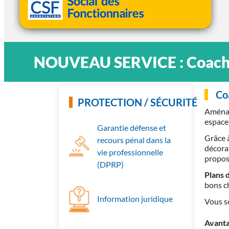
NOUVEAU SERVICE : Coaching 
Co
PROTECTION / SÉCURITÉ
Aménage
espaces
Garantie défense et
Grâce à
recours pénal dans la
décorat
vie professionnelle
propos
(DPRP)
Plans 
bons ch
Information juridique
Vous so
Avanta