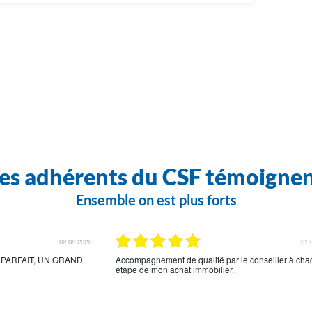
es adhérents du CSF témoigne
Ensemble on est plus forts
18.07.2026
18.
ipal, le CSF des
Accueil très bien
t suivi mon dossier du
 a mes questions
e.