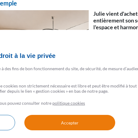
xemple
Julie vient d'ache
entièrement son sé
l'espace et harmon
Grâce au service 
Pipcke dans le cadr
avec un décorateur
roit à la vie privée
vie.
Quelques jours plu
e à des fins de bon fonctionnement du site, de sécurité, de mesure d’audie
d'aménagement, de
projeter ainsi qu'u
de cookies non strictement nécessaire est libre et peut être modifié à t
objets décoratifs s
er depuis le lien « gestion cookies » en bas de notre page.
Résultat :
Julie gag
 vous pouvez consulter notre
politique cookies
erreurs d'aménagem
pleinement à ses e
Elle bénéficie éga
Accepter
réduction de 10 %
Pipcke.