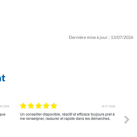
Dernière mise à jour : 13/07/2026
nt
07.2026
15.07.2026
Conseillère a l'écoute, accompagnement personnalisé
Un acc
consei
toujou
la per