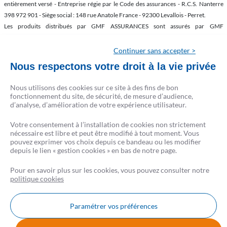
entièrement versé - Entreprise régie par le Code des assurances - R.C.S. Nanterre
398 972 901 - Siège social : 148 rue Anatole France - 92300 Levallois - Perret.
Les produits distribués par GMF ASSURANCES sont assurés par GMF
ASSURANCES et/ou LA SAUVEGARDE et/ou GMF VIE et/ou Covéa Protection
Juridique et/ou AM-GMF.
Continuer sans accepter >
Nous respectons votre droit à la vie privée
Contrat proposé par CRESERFI,société de financement du CSF (SA au capital de 56
406 136 € RCS Paris B 303477319 - Intermédiaire d’assurance enregistré à l’ORIAS
Nous utilisons des cookies sur ce site à des fins de bon
sous le numéro : 07 022 577 (www.orias.fr) - Siège social : 9 rue du Fg. Poissonnière,
fonctionnement du site, de sécurité, de mesure d’audience,
75009 Paris).
d’analyse, d’amélioration de votre expérience utilisateur.
Votre consentement à l’installation de cookies non strictement
nécessaire est libre et peut être modifié à tout moment. Vous
pouvez exprimer vos choix depuis ce bandeau ou les modifier
depuis le lien « gestion cookies » en bas de notre page.
Pour en savoir plus sur les cookies, vous pouvez consulter notre
politique cookies
Paramétrer vos préférences
Nous contacter
FAQ
AVIS CSF