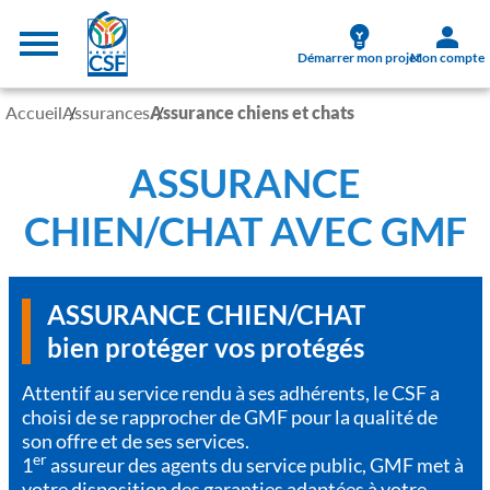
Aller au contenu principal
Menu supérieur
Démarrer mon projet
Mon compte
Accueil
Assurances
Assurance chiens et chats
ASSURANCE
CHIEN/CHAT AVEC GMF
ASSURANCE CHIEN/CHAT
bien protéger vos protégés
Attentif au service rendu à ses adhérents, le CSF a
choisi de se rapprocher de GMF pour la qualité de
son offre et de ses services.
er
1
assureur des agents du service public, GMF met à
votre disposition des garanties adaptées à votre