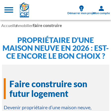
Aller au contenu principal
Menu supérieur
Démarrer mon projet
Mon compte
Accueil
Immobilier
Faire construire
PROPRIÉTAIRE D’UNE
MAISON NEUVE EN 2026 : EST-
CE ENCORE LE BON CHOIX ?
Faire construire son
futur logement
Devenir propriétaire d’une maison neuve,