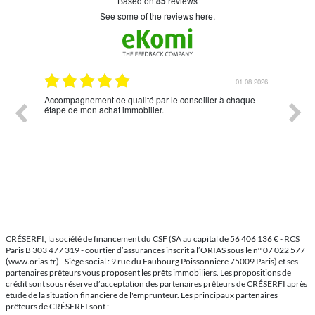
based on
85
reviews
see some of the reviews here.
8.2026
01.08.2026
ND
Accompagnement de qualité par le conseiller à chaque
Un con
étape de mon achat immobilier.
me re
CRÉSERFI, la société de financement du CSF (SA au capital de 56 406 136 € - RCS
Paris B 303 477 319 - courtier d’assurances inscrit à l’ORIAS sous le n° 07 022 577
(www.orias.fr) - Siège social : 9 rue du Faubourg Poissonnière 75009 Paris) et ses
partenaires prêteurs vous proposent les prêts immobiliers. Les propositions de
crédit sont sous réserve d’acceptation des partenaires prêteurs de CRÉSERFI après
étude de la situation financière de l'emprunteur. Les principaux partenaires
prêteurs de CRÉSERFI sont :