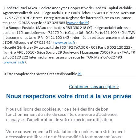
- Crédit Mutuel Arkéa - Société Anonyme Coopérative de Crédit à Capital Variable -
Agrément collectif 323 – Siège social 1, rue Louis Lichou 29 480 Le Relecq-Kerhuon
- 775 577 018 RCS Brest - Enregistré au Registre des intermédiaires en assurance
tenu par l'ORIAS, sous le n° 07 025 585 (
www.orias.fr
).
- La Banque Postale - (SA au capital de 6 585 350 218 €€) - siège social et adresse
postale : 115 rue de Sèvres – 75275 Paris Cedex 06 - RCS : Paris 421 100 645 et TVA
intracommunautaire : FR 40 421 100 645 - Intermédiaire d’assurance immatriculé
à l’ORIAS sous le n° 07 023 424 (
www.orias.fr
).
- Société Générale - SA au capital de 930 492 767,50 € - RCS Paris B 552 120 222 -
Numéro APE : 651C - Siège Social : 29 Boulevard Haussmann 75009 Paris - TVA : FR
27 552 120 222 Intermédiaire en assurance sous le n°ORIAS n°07 022 493
(
www.orias.fr
).
La liste complète des partenaires est disponible
ici
.
L'emprunteur d'un crédit immobilier dispose d'un délai de réflexion de 10 jours. La
Continuer sans accepter >
vente est subordonnée à l'obtention du prêt. S'il n'est pas obtenu, le vendeur doit
Nous respectons votre droit à la vie privée
rembourser les sommes perçues. Conformément à la loi, aucun versement de
quelque nature que ce soit, ne peut être exigé d'un particulier avant l'obtention d'un
ou plusieurs prêts d'argent.
Nous utilisons des cookies sur ce site à des fins de bon
CRÉSERFI agit en qualité d'intermédiaire de crédit non exclusif de plusieurs
fonctionnement du site, de sécurité, de mesure d’audience,
établissements de crédit. Cet intermédiaire apporte son concours à la réalisation
d’analyse, d’amélioration de votre expérience utilisateur.
d'opérations de crédit immobiliers, sans agir en qualité de prêteur.
Votre consentement à l’installation de cookies non strictement
nécessaire est libre et peut être modifié à tout moment. Vous