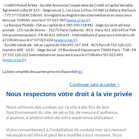
- Crédit Mutuel Arkéa - Société Anonyme Coopérative de Crédit à Capital Variable -
Agrément collectif 323 – Siège social 1, rue Louis Lichou 29 480 Le Relecq-Kerhuon
- 775 577 018 RCS Brest - Enregistré au Registre des intermédiaires en assurance
tenu par l'ORIAS, sous le n° 07 025 585 (
www.orias.fr
).
- La Banque Postale - (SA au capital de 6 585 350 218 €€) - siège social et adresse
postale : 115 rue de Sèvres – 75275 Paris Cedex 06 - RCS : Paris 421 100 645 et TVA
intracommunautaire : FR 40 421 100 645 - Intermédiaire d’assurance immatriculé
à l’ORIAS sous le n° 07 023 424 (
www.orias.fr
).
- Société Générale - SA au capital de 930 492 767,50 € - RCS Paris B 552 120 222 -
Numéro APE : 651C - Siège Social : 29 Boulevard Haussmann 75009 Paris - TVA : FR
27 552 120 222 Intermédiaire en assurance sous le n°ORIAS n°07 022 493
(
www.orias.fr
).
La liste complète des partenaires est disponible
ici
.
L'emprunteur d'un crédit immobilier dispose d'un délai de réflexion de 10 jours. La
Continuer sans accepter >
vente est subordonnée à l'obtention du prêt. S'il n'est pas obtenu, le vendeur doit
Nous respectons votre droit à la vie privée
rembourser les sommes perçues. Conformément à la loi, aucun versement de
quelque nature que ce soit, ne peut être exigé d'un particulier avant l'obtention d'un
ou plusieurs prêts d'argent.
Nous utilisons des cookies sur ce site à des fins de bon
CRÉSERFI agit en qualité d'intermédiaire de crédit non exclusif de plusieurs
fonctionnement du site, de sécurité, de mesure d’audience,
établissements de crédit. Cet intermédiaire apporte son concours à la réalisation
d’analyse, d’amélioration de votre expérience utilisateur.
d'opérations de crédit immobiliers, sans agir en qualité de prêteur.
Votre consentement à l’installation de cookies non strictement
nécessaire est libre et peut être modifié à tout moment. Vous