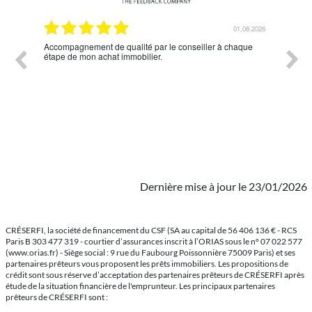
8.2026
01.08.2026
ND
Accompagnement de qualité par le conseiller à chaque
Un con
étape de mon achat immobilier.
me re
Dernière mise à jour le 23/01/2026
CRÉSERFI, la société de financement du CSF (SA au capital de 56 406 136 € - RCS
Paris B 303 477 319 - courtier d’assurances inscrit à l’ORIAS sous le n° 07 022 577
(www.orias.fr) - Siège social : 9 rue du Faubourg Poissonnière 75009 Paris) et ses
partenaires prêteurs vous proposent les prêts immobiliers. Les propositions de
crédit sont sous réserve d’acceptation des partenaires prêteurs de CRÉSERFI après
étude de la situation financière de l'emprunteur. Les principaux partenaires
prêteurs de CRÉSERFI sont :