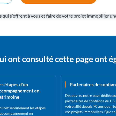
ement neuf, vous vous positionnez sur un marché en pleine 
mes aux normes énergétiques modernes. Contactez le Grou
 qui s'offrent à vous et faire de votre projet immobilier une
ui ont consulté cette page ont 
es étapes d'un
Partenaires de confia
ccompagnement en
Découvrez notre page dédiée a
atrimoine
partenaires de confiance du CSF
votre allié depuis 70 ans pour t
ourez sereinement les étapes
vos projets immobiliers. Que ce 
 accompagnement en