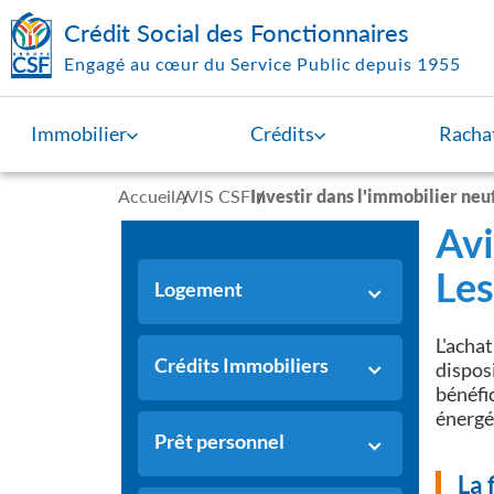
Aller au contenu principal
Crédit Social des Fonctionnaires
Engagé au cœur du Service Public depuis 1955
Immobilier
Crédits
Rachat
Accueil
AVIS CSF
Investir dans l'immobilier neuf
Avi
Les
Logement
L'acha
Crédits Immobiliers
disposi
bénéfi
énergét
Prêt personnel
La 