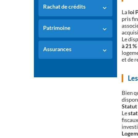
Rachat de crédits
La
loi 
pris fin
associé
Patrimoine
acquisi
Le dis
à 21 %
Assurances
logeme
et de r
Les
Bien qu
dispon
Statut
Le
sta
fiscaux
investi
Logeme