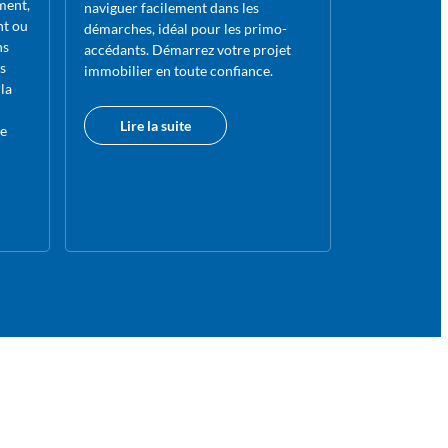
ment,
naviguer facilement dans les
nt ou
démarches, idéal pour les primo-
ns
accédants. Démarrez votre projet
s
immobilier en toute confiance.
la
Lire la suite
e