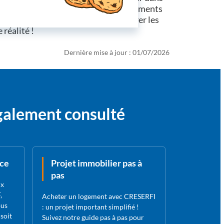
croissance, tout en profitant de logements
pe CSF dès aujourd'hui pour explorer les
 réalité !
Dernière mise à jour : 01/07/2026
également consulté
nce
Projet immobilier pas à
pas
ux
,
Acheter un logement avec CRESERFI
ous
: un projet important simplifié !
soit
Suivez notre guide pas à pas pour