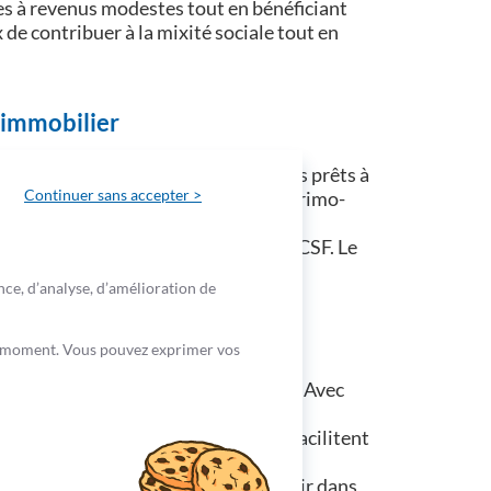
s à revenus modestes tout en bénéficiant
 de contribuer à la mixité sociale tout en
 immobilier
llectivités locales, offrant ainsi des prêts à
Continuer sans accepter >
 Ces prêts sont souvent dédiés aux primo-
la propriété.
e
ont un partenariat avec le Groupe CSF. Le
nce, d’analyse, d’amélioration de
out moment. Vous pouvez exprimer vos
pas manquer, même sans la loi Pinel. Avec
termédiaire, vous pouvez continuer à
le. De plus, les prêts aidés du CSF facilitent
 immobilier. En choisissant d'investir dans