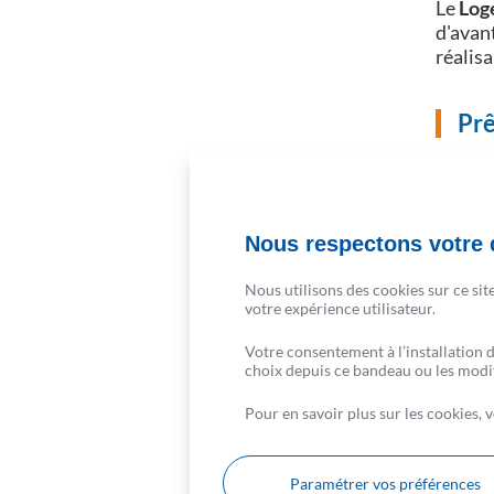
Le
Log
d'avant
réalis
Prê
Le
CSF
taux z
accédan
Nous respectons votre d
Bon à s
CSF pr
Nous utilisons des cookies sur ce sit
votre expérience utilisateur.
L'a
Votre consentement à l’installation 
choix depuis ce bandeau ou les modifi
Invest
Pour en savoir plus sur les cookies,
des dis
bénéfic
le fin
Paramétrer vos préférences
Ne lai