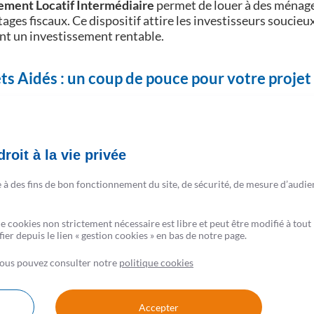
ement Locatif Intermédiaire
permet de louer à des ménage
ages fiscaux. Ce dispositif attire les investisseurs soucieux
ant un investissement rentable.
ts Aidés : un coup de pouce pour votre projet
propose des partenariats avec des administrations et des co
éro ou réduits pour l'achat ou la rénovation d’un logement.
ts sous conditions de ressources, facilitant ainsi l'accès à 
roit à la vie privée
avoir :
plus de
3,2 millions d'agents de la fonction publiqu
opose des prêts immobiliers bonifiés.
e à des fins de bon fonctionnement du site, de sécurité, de mesure d’audie
vis du CSF
de cookies non strictement nécessaire est libre et peut être modifié à t
er depuis le lien « gestion cookies » en bas de notre page.
ir dans l'immobilier neuf en 2026 est une opportunité à ne 
 vous pouvez consulter notre
positifs tels que le statut LMNP et le logement locatif in
politique cookies
ier d'avantages fiscaux tout en contribuant à la mixité socia
ancement de votre projet immobilier.
Accepter
ssez pas passer cette chance de dynamiser votre patrimoine