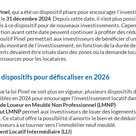
Pinel
, qui a été un dispositif phare pour encourager l'invest
 le
31 décembre 2024
. Depuis cette date, il n'est plus pos
s à ce dispositif pour de nouveaux investissements. Cepend
tion avant cette date peuvent continuer à profiter des réd
positif Pinel permettait aux investisseurs de bénéficier d'
du montant de l'investissement, en fonction de la durée de l
nts devaient être situés dans des zones où la demande locat
essources pour les locataires.
 dispositifs pour défiscaliser en 2026
e la loi Pinel ne soit plus en vigueur, plusieurs dispositifs
ibles en 2026 pour encourager l'investissement locatif dan
 de Loueur en Meublé Non Professionnel (LMNP)
tut LMNP
permet aux investisseurs de louer des logements
. Ce statut offre la possibilité d'amortir le bien et de dédui
sseurs à se tourner vers l'immobilier neuf meublé.
nt Locatif Intermédiaire (LLI)