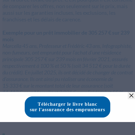
de comparer les offres, non seulement sur le prix, mais
aussi sur les garanties incluses, les exclusions, les
franchises et les délais de carence.
Exemple pour un prêt immobilier de 305 257 € sur 239
mois
Marcella 45 ans, Professeur et Frédéric 43 ans, Infographiste,
non-fumeurs, ont emprunté pour l’achat d’une résidence
principale 305 257 € sur 239 mois en février 2021, assurés
respectivement à 100 % et 50 % (soit 34 512 € pour la durée
du crédit). En juillet 2025, ils ont décidé de changer de contrat
d’assurance. Ils ont ainsi pu réaliser une économie de
15 333 € sur le montant total de leur assurance (soit
11 412 € pour Marcella et 3 921 € pour Frédéric) et 55 %
d’économie par rapport à leur ancien contrat (soit 19 179 €
pour la durée du crédit).