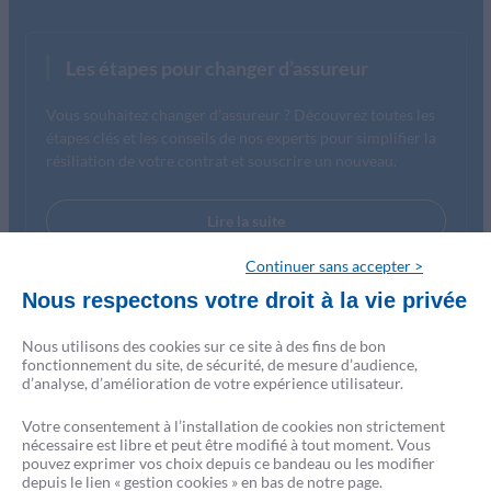
Les étapes pour changer d’assureur
Vous souhaitez changer d'assureur ? Découvrez toutes les
étapes clés et les conseils de nos experts pour simplifier la
résiliation de votre contrat et souscrire un nouveau.
Lire la suite
Continuer sans accepter >
Nous respectons votre droit à la vie privée
Nous utilisons des cookies sur ce site à des fins de bon
fonctionnement du site, de sécurité, de mesure d’audience,
d’analyse, d’amélioration de votre expérience utilisateur.
Votre consentement à l’installation de cookies non strictement
nécessaire est libre et peut être modifié à tout moment. Vous
pouvez exprimer vos choix depuis ce bandeau ou les modifier
depuis le lien « gestion cookies » en bas de notre page.