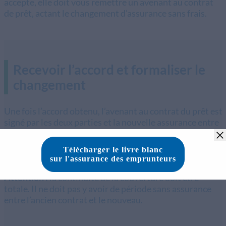
accepte, elle doit vous remettre un avenant au contrat
de prêt, actant le changement d’assurance sans frais.
Recevoir l’accord et formaliser le
changement
Une fois l’accord obtenu, l’avenant au contrat du prêt est
signé par les deux parties et la nouvelle assurance entre
en vigueur à la date mentionnée dans l’avenant. Vous
pouvez alors résilier votre ancien contrat en présentant
l'accord de la banque et en indiquant la date d'effet à
partir de laquelle le nouveau contrat s'applique.
Attention :
la continuité de la couverture doit être
totale. Il ne doit pas y avoir de période sans assurance
entre l’ancien contrat et le nouveau.