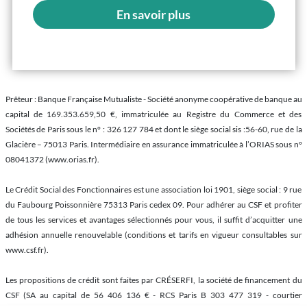
En savoir plus
Prêteur : Banque Française Mutualiste - Société anonyme coopérative de banque au
capital de 169.353.659,50 €, immatriculée au Registre du Commerce et des
Sociétés de Paris sous le n° : 326 127 784 et dont le siège social sis :56-60, rue de la
Glacière – 75013 Paris. Intermédiaire en assurance immatriculée à l’ORIAS sous n°
08041372 (www.orias.fr).
Le Crédit Social des Fonctionnaires est une association loi 1901, siège social : 9 rue
du Faubourg Poissonnière 75313 Paris cedex 09. Pour adhérer au CSF et profiter
de tous les services et avantages sélectionnés pour vous, il suffit d’acquitter une
adhésion annuelle renouvelable (conditions et tarifs en vigueur consultables sur
www.csf.fr).
Les propositions de crédit sont faites par CRÉSERFI, la société de financement du
CSF (SA au capital de 56 406 136 € - RCS Paris B 303 477 319 - courtier