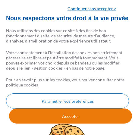
d’assurances inscrit à l’ORIAS sous le n° 07 022 577 (www.orias.fr) - Siège social : 9
rue du Faubourg Poissonnière 75009 Paris) et ses partenaires prêteurs.
Continuer sans accepter >
CRÉSERFI intervient en qualité d’intermédiaire de crédit non exclusif de plusieurs
Nous respectons votre droit à la vie privée
établissements de crédit. Il apporte son concours à la réalisation d’opérations de
crédit sans agir en qualité de prêteur.
Nous utilisons des cookies sur ce site à des fins de bon
La liste complète des partenaires est disponible sur csf.fr.
fonctionnement du site, de sécurité, de mesure d’audience,
d’analyse, d’amélioration de votre expérience utilisateur.
Conformément à la loi, aucun versement de quelque nature que ce soit, ne peut être
Votre consentement à l’installation de cookies non strictement
exigé d’un particulier avant l’obtention d’un ou plusieurs prêts d’argent.
nécessaire est libre et peut être modifié à tout moment. Vous
L’emprunteur d’un crédit immobilier dispose d’un délai de réflexion de 10 jours. La
pouvez exprimer vos choix depuis ce bandeau ou les modifier
vente est subordonnée à l’obtention du prêt. S’il n’est pas obtenu, le vendeur doit
depuis le lien « gestion cookies » en bas de notre page.
rembourser les sommes perçues.
Pour en savoir plus sur les cookies, vous pouvez consulter notre
politique cookies
Paramétrer vos préférences
Nous contacter
FAQ
AVIS CSF
Accepter
Mentions légales
Données personnelles