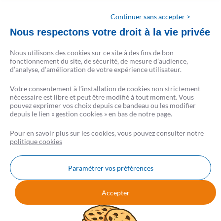
d’assurances inscrit à l’ORIAS sous le n° 07 022 577 (www.orias.fr) - Siège social : 9
rue du Faubourg Poissonnière 75009 Paris) et ses partenaires prêteurs.
Continuer sans accepter >
CRÉSERFI intervient en qualité d’intermédiaire de crédit non exclusif de plusieurs
Nous respectons votre droit à la vie privée
établissements de crédit. Il apporte son concours à la réalisation d’opérations de
crédit sans agir en qualité de prêteur.
Nous utilisons des cookies sur ce site à des fins de bon
La liste complète des partenaires est disponible sur csf.fr.
fonctionnement du site, de sécurité, de mesure d’audience,
d’analyse, d’amélioration de votre expérience utilisateur.
Conformément à la loi, aucun versement de quelque nature que ce soit, ne peut être
Votre consentement à l’installation de cookies non strictement
exigé d’un particulier avant l’obtention d’un ou plusieurs prêts d’argent.
nécessaire est libre et peut être modifié à tout moment. Vous
L’emprunteur d’un crédit immobilier dispose d’un délai de réflexion de 10 jours. La
pouvez exprimer vos choix depuis ce bandeau ou les modifier
vente est subordonnée à l’obtention du prêt. S’il n’est pas obtenu, le vendeur doit
depuis le lien « gestion cookies » en bas de notre page.
rembourser les sommes perçues.
Pour en savoir plus sur les cookies, vous pouvez consulter notre
politique cookies
Paramétrer vos préférences
Nous contacter
FAQ
AVIS CSF
Accepter
Mentions légales
Données personnelles