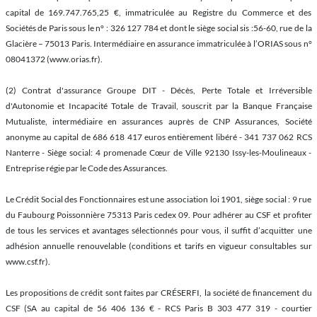
capital de 169.747.765,25 €, immatriculée au Registre du Commerce et des
Sociétés de Paris sous le n° : 326 127 784 et dont le siège social sis :56-60, rue de la
Glacière – 75013 Paris. Intermédiaire en assurance immatriculée à l’ORIAS sous n°
08041372 (www.orias.fr).
(2) Contrat d'assurance Groupe DIT - Décès, Perte Totale et Irréversible
d'Autonomie et Incapacité Totale de Travail, souscrit par la Banque Française
Mutualiste, intermédiaire en assurances auprès de CNP Assurances, Société
anonyme au capital de 686 618 417 euros entièrement libéré - 341 737 062 RCS
Nanterre - Siège social: 4 promenade Cœur de Ville 92130 Issy-les-Moulineaux -
Entreprise régie par le Code des Assurances.
Le Crédit Social des Fonctionnaires est une association loi 1901, siège social : 9 rue
du Faubourg Poissonnière 75313 Paris cedex 09. Pour adhérer au CSF et profiter
de tous les services et avantages sélectionnés pour vous, il suffit d’acquitter une
adhésion annuelle renouvelable (conditions et tarifs en vigueur consultables sur
www.csf.fr).
Les propositions de crédit sont faites par CRÉSERFI, la société de financement du
CSF (SA au capital de 56 406 136 € - RCS Paris B 303 477 319 - courtier