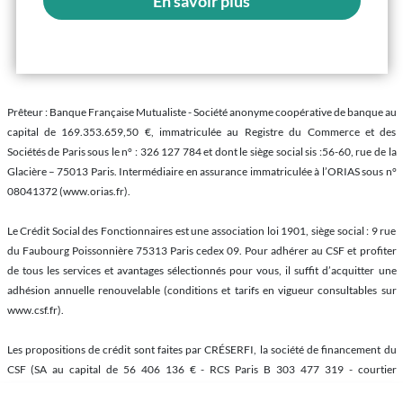
En savoir plus
Prêteur : Banque Française Mutualiste - Société anonyme coopérative de banque au
capital de 169.353.659,50 €, immatriculée au Registre du Commerce et des
Sociétés de Paris sous le n° : 326 127 784 et dont le siège social sis :56-60, rue de la
Glacière – 75013 Paris. Intermédiaire en assurance immatriculée à l’ORIAS sous n°
08041372 (www.orias.fr).
Le Crédit Social des Fonctionnaires est une association loi 1901, siège social : 9 rue
du Faubourg Poissonnière 75313 Paris cedex 09. Pour adhérer au CSF et profiter
de tous les services et avantages sélectionnés pour vous, il suffit d’acquitter une
adhésion annuelle renouvelable (conditions et tarifs en vigueur consultables sur
www.csf.fr).
Les propositions de crédit sont faites par CRÉSERFI, la société de financement du
CSF (SA au capital de 56 406 136 € - RCS Paris B 303 477 319 - courtier
d’assurances inscrit à l’ORIAS sous le n° 07 022 577 (www.orias.fr) - Siège social : 9