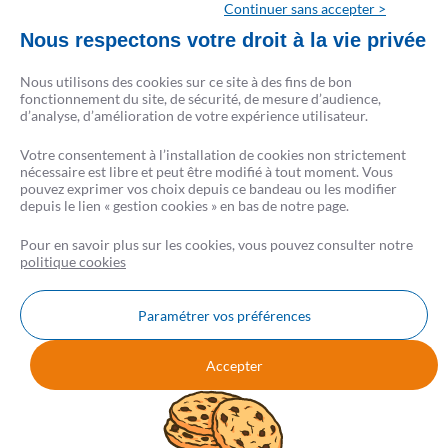
rue du Faubourg Poissonnière 75009 Paris) et ses partenaires prêteurs.
Continuer sans accepter >
CRÉSERFI intervient en qualité d’intermédiaire de crédit non exclusif de plusieurs
Nous respectons votre droit à la vie privée
établissements de crédit. Il apporte son concours à la réalisation d’opérations de
crédit sans agir en qualité de prêteur.
Nous utilisons des cookies sur ce site à des fins de bon
La liste complète des partenaires est disponible sur csf.fr.
fonctionnement du site, de sécurité, de mesure d’audience,
d’analyse, d’amélioration de votre expérience utilisateur.
Conformément à la loi, aucun versement de quelque nature que ce soit, ne peut être
Votre consentement à l’installation de cookies non strictement
exigé d’un particulier avant l’obtention d’un ou plusieurs prêts d’argent.
nécessaire est libre et peut être modifié à tout moment. Vous
L’emprunteur d’un crédit immobilier dispose d’un délai de réflexion de 10 jours. La
pouvez exprimer vos choix depuis ce bandeau ou les modifier
vente est subordonnée à l’obtention du prêt. S’il n’est pas obtenu, le vendeur doit
depuis le lien « gestion cookies » en bas de notre page.
rembourser les sommes perçues.
Pour en savoir plus sur les cookies, vous pouvez consulter notre
politique cookies
Paramétrer vos préférences
Nous contacter
FAQ
AVIS CSF
Accepter
Mentions légales
Données personnelles
Cookies
Gestion Cookies