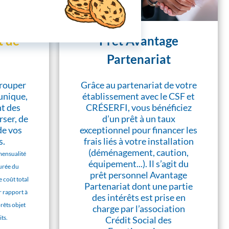
 de
Prêt Avantage
Partenariat
grouper
Grâce au partenariat de votre
 unique,
établissement avec le CSF et
nt des
CRÉSERFI, vous bénéficiez
ser, de
d’un prêt à un taux
de vos
exceptionnel pour financer les
s.
frais liés à votre installation
(déménagement, caution,
mensualité
équipement...). Il s’agit du
durée du
prêt personnel Avantage
 coût total
Partenariat dont une partie
r rapport à
des intérêts est prise en
prêts objet
charge par l’association
ts.
Crédit Social des