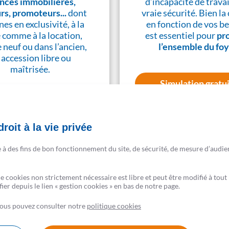
nces immobilières,
d’incapacité de travai
urs, promoteurs...
dont
vraie sécurité. Bien la 
nes en exclusivité, à la
en fonction de vos be
 comme à la location,
est essentiel pour
pr
e neuf ou dans l’ancien,
l’ensemble du fo
 accession libre ou
maîtrisée.
Simulation gratu
En savoir plus
roit à la vie privée
e à des fins de bon fonctionnement du site, de sécurité, de mesure d’audie
de cookies non strictement nécessaire est libre et peut être modifié à t
er depuis le lien « gestion cookies » en bas de notre page.
 vous pouvez consulter notre
politique cookies