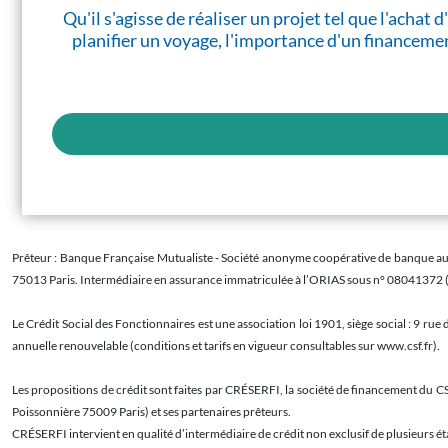
Qu'il s'agisse de réaliser un projet tel que l'acha
planifier un voyage, l'importance d'un financemen
Prêteur : Banque Française Mutualiste - Société anonyme coopérative de banque au ca
75013 Paris. Intermédiaire en assurance immatriculée à l’ORIAS sous n° 08041372 
Le Crédit Social des Fonctionnaires est une association loi 1901, siège social : 9 ru
annuelle renouvelable (conditions et tarifs en vigueur consultables sur www.csf.fr).
Les propositions de crédit sont faites par CRÉSERFI, la société de financement du CS
Poissonnière 75009 Paris) et ses partenaires prêteurs.
CRÉSERFI intervient en qualité d’intermédiaire de crédit non exclusif de plusieurs éta