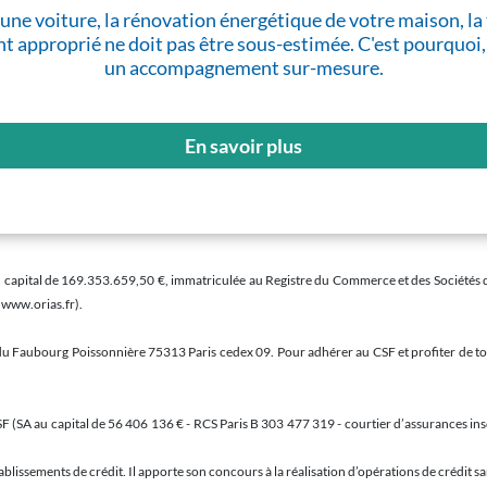
t d'une voiture, la rénovation énergétique de votre maison,
t approprié ne doit pas être sous-estimée. C'est pourquoi,
un accompagnement sur-mesure.
En savoir plus
pital de 169.353.659,50 €, immatriculée au Registre du Commerce et des Sociétés de Par
(www.orias.fr).
e du Faubourg Poissonnière 75313 Paris cedex 09. Pour adhérer au CSF et profiter de tou
F (SA au capital de 56 406 136 € - RCS Paris B 303 477 319 - courtier d’assurances insc
blissements de crédit. Il apporte son concours à la réalisation d’opérations de crédit san