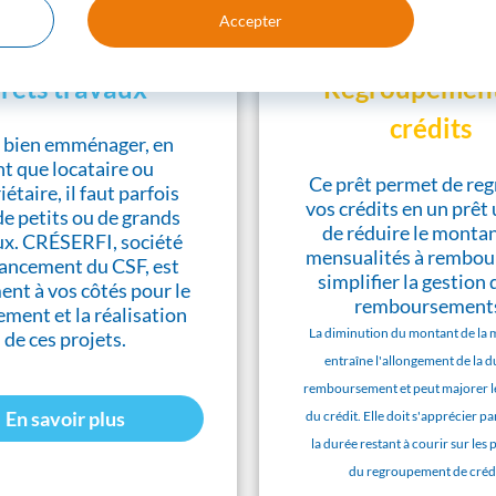
Accepter
rêts travaux
Regroupement
crédits
 bien emménager, en
nt que locataire ou
Ce prêt permet de re
étaire, il faut parfois
vos crédits en un prêt
de petits ou de grands
de réduire le monta
ux. CRÉSERFI, société
mensualités à rembour
nancement du CSF, est
simplifier la gestion 
ent à vos côtés pour le
remboursement
ement et la réalisation
La diminution du montant de la 
de ces projets.
entraîne l'allongement de la 
remboursement et peut majorer le
En savoir plus
du crédit. Elle doit s'apprécier pa
la durée restant à courir sur les 
du regroupement de crédi