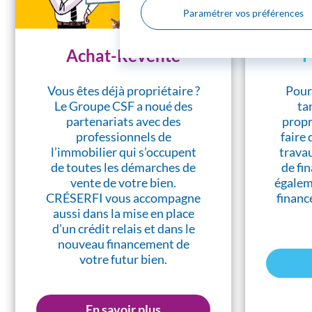
Paramétrer vos préférences
Achat-Revente
P
Vous êtes déjà propriétaire ?
Pour
Le Groupe CSF a noué des
ta
partenariats avec des
propri
professionnels de
faire 
l’immobilier qui s’occupent
trava
de toutes les démarches de
de fi
vente de votre bien.
égalem
CRÉSERFI vous accompagne
financ
aussi dans la mise en place
d’un crédit relais et dans le
nouveau financement de
votre futur bien.
En savoir plus