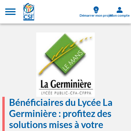
Aller au contenu principal
Menu supérieur
Démarrer mon projet
Mon compte
Image
Bénéficiaires du Lycée La
Germinière : profitez des
solutions mises à votre