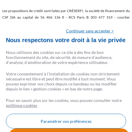
Les propositions de crédit sont faites par CRÉSERFI, la société de financement du
CSF (SA au capital de 56 406 136 € - RCS Paris B 303 477 319 - courtier
d’assurances inscrit à l’ORIAS sous le n° 07 022 577 (www.orias.fr) - Siège social : 9
rue du Faubourg Poissonnière 75009 Paris) et ses partenaires prêteurs.
Continuer sans accepter >
CRÉSERFI intervient en qualité d’intermédiaire de crédit non exclusif de plusieurs
Nous respectons votre droit à la vie privée
établissements de crédit. Il apporte son concours à la réalisation d’opérations de
crédit sans agir en qualité de prêteur.
Nous utilisons des cookies sur ce site à des fins de bon
La liste complète des partenaires est disponible sur csf.fr.
fonctionnement du site, de sécurité, de mesure d’audience,
d’analyse, d’amélioration de votre expérience utilisateur.
Conformément à la loi, aucun versement de quelque nature que ce soit, ne peut être
Votre consentement à l’installation de cookies non strictement
exigé d’un particulier avant l’obtention d’un ou plusieurs prêts d’argent.
nécessaire est libre et peut être modifié à tout moment. Vous
L’emprunteur d’un crédit immobilier dispose d’un délai de réflexion de 10 jours. La
pouvez exprimer vos choix depuis ce bandeau ou les modifier
vente est subordonnée à l’obtention du prêt. S’il n’est pas obtenu, le vendeur doit
depuis le lien « gestion cookies » en bas de notre page.
rembourser les sommes perçues.
Pour en savoir plus sur les cookies, vous pouvez consulter notre
politique cookies
Paramétrer vos préférences
Nous contacter
FAQ
AVIS CSF