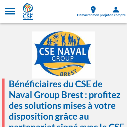
Aller au contenu principal
Menu supérieur
Démarrer mon projet
Mon compte
Image
Bénéficiaires du CSE de
Naval Group Brest : profitez
des solutions mises à votre
disposition grâce au
partenariat signé avec le CSF