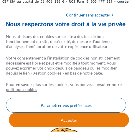
CSF (SA au capital de 56 406 136 € - RCS Paris B 303 477 319 - courtier
d’assurances inscrit à l’ORIAS sous le n° 07 022 577 (www.orias.fr) - Siège social : 9
rue du Faubourg Poissonnière 75009 Paris) et ses partenaires prêteurs.
Continuer sans accepter >
CRÉSERFI intervient en qualité d’intermédiaire de crédit non exclusif de plusieurs
Nous respectons votre droit à la vie privée
établissements de crédit. Il apporte son concours à la réalisation d’opérations de
crédit sans agir en qualité de prêteur.
Nous utilisons des cookies sur ce site à des fins de bon
La liste complète des partenaires est disponible sur csf.fr.
fonctionnement du site, de sécurité, de mesure d’audience,
d’analyse, d’amélioration de votre expérience utilisateur.
Conformément à la loi, aucun versement de quelque nature que ce soit, ne peut être
Votre consentement à l’installation de cookies non strictement
exigé d’un particulier avant l’obtention d’un ou plusieurs prêts d’argent.
nécessaire est libre et peut être modifié à tout moment. Vous
L’emprunteur d’un crédit immobilier dispose d’un délai de réflexion de 10 jours. La
pouvez exprimer vos choix depuis ce bandeau ou les modifier
vente est subordonnée à l’obtention du prêt. S’il n’est pas obtenu, le vendeur doit
depuis le lien « gestion cookies » en bas de notre page.
rembourser les sommes perçues.
Pour en savoir plus sur les cookies, vous pouvez consulter notre
politique cookies
Paramétrer vos préférences
Nous contacter
FAQ
AVIS CSF
Accepter
Mentions légales
Données personnelles