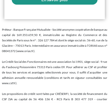
Prêteur : Banque Française Mutualiste - Société anonyme coopérative de banque au
capital de 169.353.659,50 €, immatriculée au Registre du Commerce et des
Sociétés de Paris sous le n° : 326 127 784 et dont le siège social sis :56-60, rue de la
Glacière – 75013 Paris. Intermédiaire en assurance immatriculée à l’ORIAS sous n°
08041372 (www.orias.fr).
Le Crédit Social des Fonctionnaires est une association loi 1901, siège social : 9 rue
du Faubourg Poissonnière 75313 Paris cedex 09. Pour adhérer au CSF et profiter
de tous les services et avantages sélectionnés pour vous, il suffit d’acquitter une
adhésion annuelle renouvelable (conditions et tarifs en vigueur consultables sur
www.csf.fr).
Les propositions de crédit sont faites par CRÉSERFI, la société de financement du
CSF (SA au capital de 56 406 136 € - RCS Paris B 303 477 319 - courtier
d’assurances inscrit à l’ORIAS sous le n° 07 022 577 (www.orias.fr) - Siège social : 9