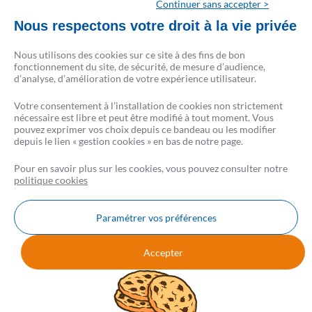
rue du Faubourg Poissonnière 75009 Paris) et ses partenaires prêteurs.
Continuer sans accepter >
CRÉSERFI intervient en qualité d’intermédiaire de crédit non exclusif de plusieurs
Nous respectons votre droit à la vie privée
établissements de crédit. Il apporte son concours à la réalisation d’opérations de
crédit sans agir en qualité de prêteur.
Nous utilisons des cookies sur ce site à des fins de bon
La liste complète des partenaires est disponible sur csf.fr.
fonctionnement du site, de sécurité, de mesure d’audience,
d’analyse, d’amélioration de votre expérience utilisateur.
Conformément à la loi, aucun versement de quelque nature que ce soit, ne peut être
Votre consentement à l’installation de cookies non strictement
exigé d’un particulier avant l’obtention d’un ou plusieurs prêts d’argent.
nécessaire est libre et peut être modifié à tout moment. Vous
L’emprunteur d’un crédit immobilier dispose d’un délai de réflexion de 10 jours. La
pouvez exprimer vos choix depuis ce bandeau ou les modifier
vente est subordonnée à l’obtention du prêt. S’il n’est pas obtenu, le vendeur doit
depuis le lien « gestion cookies » en bas de notre page.
rembourser les sommes perçues.
Pour en savoir plus sur les cookies, vous pouvez consulter notre
politique cookies
Paramétrer vos préférences
Nous contacter
FAQ
AVIS CSF
Accepter
Mentions légales
Données personnelles
Cookies
Gestion Cookies