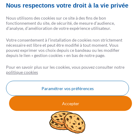
CRÉSERFI intervient en qualité d’intermédiaire de crédit non exclusif de plusieurs
Nous respectons votre droit à la vie privée
établissements de crédit. Il apporte son concours à la réalisation d’opérations de
crédit sans agir en qualité de prêteur.
Nous utilisons des cookies sur ce site à des fins de bon
La liste complète des partenaires est disponible sur csf.fr.
fonctionnement du site, de sécurité, de mesure d’audience,
d’analyse, d’amélioration de votre expérience utilisateur.
Conformément à la loi, aucun versement de quelque nature que ce soit, ne peut être
Votre consentement à l’installation de cookies non strictement
exigé d’un particulier avant l’obtention d’un ou plusieurs prêts d’argent.
nécessaire est libre et peut être modifié à tout moment. Vous
L’emprunteur d’un crédit immobilier dispose d’un délai de réflexion de 10 jours. La
pouvez exprimer vos choix depuis ce bandeau ou les modifier
vente est subordonnée à l’obtention du prêt. S’il n’est pas obtenu, le vendeur doit
depuis le lien « gestion cookies » en bas de notre page.
rembourser les sommes perçues.
Pour en savoir plus sur les cookies, vous pouvez consulter notre
politique cookies
Paramétrer vos préférences
Nous contacter
FAQ
AVIS CSF
Accepter
Mentions légales
Données personnelles
Cookies
Gestion Cookies