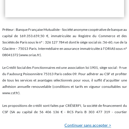
Prêteur : Banque Française Mutualiste - Société anonyme coopérative de banque au
capital de 169.353.659,50 €, immatriculée au Registre du Commerce et des
Sociétés de Paris sous le n° : 326 127 784 et dont le siège social sis :56-60, rue de la
Glacière – 75013 Paris. Intermédiaire en assurance immatriculée à l’ORIAS sous n°
08041372 (www.orias.fr).
Le Crédit Social des Fonctionnaires est une association loi 1901, siège social : 9 rue
du Faubourg Poissonnière 75313 Paris cedex 09. Pour adhérer au CSF et profiter
de tous les services et avantages sélectionnés pour vous, il suffit d’acquitter une
adhésion annuelle renouvelable (conditions et tarifs en vigueur consultables sur
www.csf.fr).
Les propositions de crédit sont faites par CRÉSERFI, la société de financement du
CSF (SA au capital de 56 406 136 € - RCS Paris B 303 477 319 - courtier
d’assurances inscrit à l’ORIAS sous le n° 07 022 577 (www.orias.fr) - Siège social : 9
rue du Faubourg Poissonnière 75009 Paris) et ses partenaires prêteurs.
Continuer sans accepter >