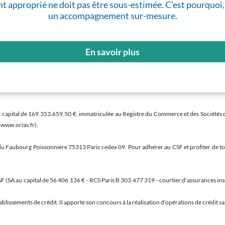
t approprié ne doit pas être sous-estimée. C'est pourquoi,
un accompagnement sur-mesure.
En savoir plus
pital de 169.353.659,50 €, immatriculée au Registre du Commerce et des Sociétés de Par
(www.orias.fr).
e du Faubourg Poissonnière 75313 Paris cedex 09. Pour adhérer au CSF et profiter de tou
F (SA au capital de 56 406 136 € - RCS Paris B 303 477 319 - courtier d’assurances insc
blissements de crédit. Il apporte son concours à la réalisation d’opérations de crédit san