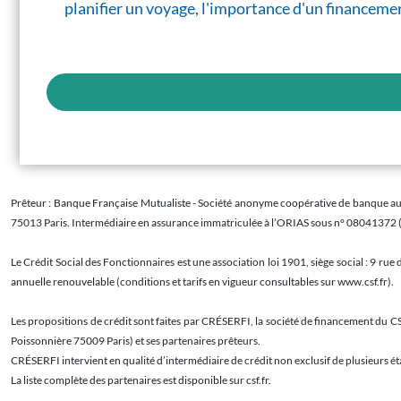
planifier un voyage, l'importance d'un financemen
Prêteur : Banque Française Mutualiste - Société anonyme coopérative de banque au ca
75013 Paris. Intermédiaire en assurance immatriculée à l’ORIAS sous n° 08041372 
Le Crédit Social des Fonctionnaires est une association loi 1901, siège social : 9 ru
annuelle renouvelable (conditions et tarifs en vigueur consultables sur www.csf.fr).
Les propositions de crédit sont faites par CRÉSERFI, la société de financement du CS
Poissonnière 75009 Paris) et ses partenaires prêteurs.
CRÉSERFI intervient en qualité d’intermédiaire de crédit non exclusif de plusieurs éta
La liste complète des partenaires est disponible sur csf.fr.