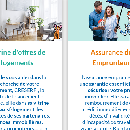
rine d'offres de
Assurance d
logements
Emprunteur
de vous aider dans la
L’assurance emprunte
cherche de votre
une garantie essentie
ement
, CRESERFI, la
sécuriser votre pr
té de financement du
immobilier.
Elle gara
cueille dans
sa vitrine
remboursement de 
.csf-logement, les
crédit immobilier en 
es de ses partenaires,
décès, d’invalidité
nces immobilières,
d’incapacité de travai
urs, promoteurs...
dont
vraie sécurité. Bien la 