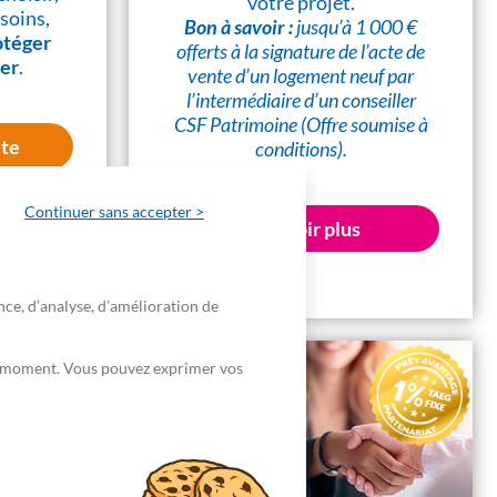
votre projet.
soins,
Bon à savoir :
jusqu’à 1 000 €
otéger
offerts à la signature de l’acte de
yer
.
vente d’un logement neuf par
l’intermédiaire d’un conseiller
CSF Patrimoine (Offre soumise à
ite
conditions).
Continuer sans accepter >
En savoir plus
nce, d’analyse, d’amélioration de
out moment. Vous pouvez exprimer vos