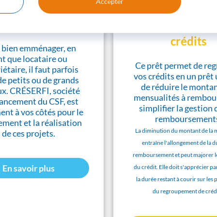
Accepter
rêts travaux
Regroupement
crédits
 bien emménager, en
nt que locataire ou
Ce prêt permet de re
étaire, il faut parfois
vos crédits en un prêt
de petits ou de grands
de réduire le monta
ux. CRÉSERFI, société
mensualités à rembour
nancement du CSF, est
simplifier la gestion 
ent à vos côtés pour le
remboursement
ement et la réalisation
La diminution du montant de la 
de ces projets.
entraîne l'allongement de la 
remboursement et peut majorer le
En savoir plus
du crédit. Elle doit s'apprécier pa
la durée restant à courir sur les 
du regroupement de crédi