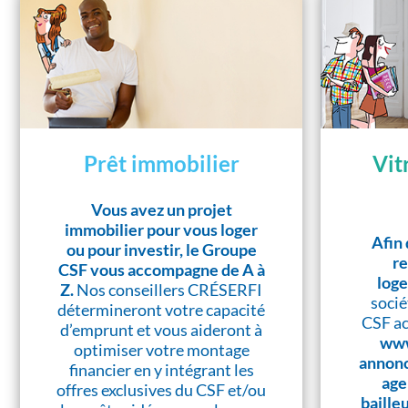
Prêt immobilier
Vit
Vous avez un projet
immobilier pour vous loger
Afin 
ou pour investir, le Groupe
re
CSF vous accompagne de A à
log
Z.
Nos conseillers CRÉSERFI
socié
détermineront votre capacité
CSF ac
d’emprunt et vous aideront à
www
optimiser votre montage
annonc
financier en y intégrant les
age
offres exclusives du CSF et/ou
baille