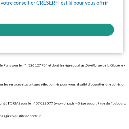
 votre conseiller CRÉSERFI est là pour vous offrir
is sous le n° : 326 127 784 et dont le siège social sis :56-60, rue de la Glacière –
s les services et avantages sélectionnés pour vous, il suffit d’acquitter une adhésion
rit à l’ORIAS sous le n° 07 022 577 (www.orias.fr) - Siège social : 9 rue du Faubourg
s agir en qualité de prêteur.