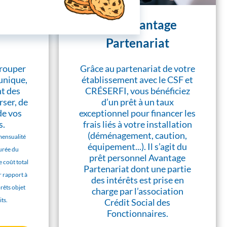
 de
Prêt Avantage
Partenariat
grouper
Grâce au partenariat de votre
 unique,
établissement avec le CSF et
nt des
CRÉSERFI, vous bénéficiez
ser, de
d’un prêt à un taux
de vos
exceptionnel pour financer les
s.
frais liés à votre installation
(déménagement, caution,
mensualité
équipement...). Il s’agit du
durée du
prêt personnel Avantage
 coût total
Partenariat dont une partie
r rapport à
des intérêts est prise en
prêts objet
charge par l’association
ts.
Crédit Social des
Fonctionnaires.