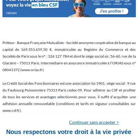
Prêteur : Banque Française Mutualiste - Société anonyme coopérative de banque au
capital de 169.353.659,50 €, immatriculée au Registre du Commerce et des
Sociétés de Paris sous le n° : 326 127 784 et dont le siège social sis :56-60, rue de la
Glacière – 75013 Paris. Intermédiaire en assurance immatriculée à l’ORIAS sous n°
08041372 (www.orias.fr).
Le Crédit Social des Fonctionnaires est une association loi 1901, siège social : 9 rue
du Faubourg Poissonnière 75313 Paris cedex 09. Pour adhérer au CSF et profiter
de tous les services et avantages sélectionnés pour vous, il suffit d’acquitter une
adhésion annuelle renouvelable (conditions et tarifs en vigueur consultables sur
www.csf.fr).
Continuer sans accepter >
Les propositions de crédit sont faites par CRÉSERFI, la société de financement du
CSF (SA au capital de 56 406 136 € - RCS Paris B 303 477 319 - courtier
Nous respectons votre droit à la vie privée
d’assurances inscrit à l’ORIAS sous le n° 07 022 577 (www.orias.fr) - Siège social : 9