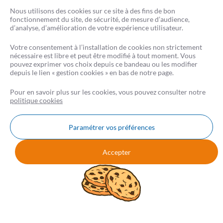
rue du Faubourg Poissonnière 75009 Paris) et ses partenaires prêteurs.
Nous utilisons des cookies sur ce site à des fins de bon
fonctionnement du site, de sécurité, de mesure d’audience,
CRÉSERFI intervient en qualité d’intermédiaire de crédit non exclusif de plusieurs
d’analyse, d’amélioration de votre expérience utilisateur.
établissements de crédit. Il apporte son concours à la réalisation d’opérations de
crédit sans agir en qualité de prêteur.
Votre consentement à l’installation de cookies non strictement
La liste complète des partenaires est disponible sur csf.fr.
nécessaire est libre et peut être modifié à tout moment. Vous
pouvez exprimer vos choix depuis ce bandeau ou les modifier
depuis le lien « gestion cookies » en bas de notre page.
Conformément à la loi, aucun versement de quelque nature que ce soit, ne peut être
exigé d’un particulier avant l’obtention d’un ou plusieurs prêts d’argent.
Pour en savoir plus sur les cookies, vous pouvez consulter notre
L’emprunteur d’un crédit immobilier dispose d’un délai de réflexion de 10 jours. La
politique cookies
vente est subordonnée à l’obtention du prêt. S’il n’est pas obtenu, le vendeur doit
rembourser les sommes perçues.
Paramétrer vos préférences
Accepter
Nous contacter
FAQ
AVIS CSF
Mentions légales
Données personnelles