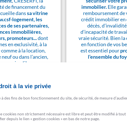
ement
, CRESERFI, la
sécuriser votre pr
té de financement du
immobilier.
Elle gara
cueille dans
sa vitrine
remboursement de 
.csf-logement, les
crédit immobilier en 
es de ses partenaires,
décès, d’invalidité
nces immobilières,
d’incapacité de travai
urs, promoteurs...
dont
vraie sécurité. Bien la 
nes en exclusivité, à la
en fonction de vos be
 comme à la location,
est essentiel pour
pr
e neuf ou dans l’ancien,
l’ensemble du fo
 accession libre ou
maîtrisée.
Simulation gratu
roit à la vie privée
En savoir plus
e à des fins de bon fonctionnement du site, de sécurité, de mesure d’audie
de cookies non strictement nécessaire est libre et peut être modifié à t
er depuis le lien « gestion cookies » en bas de notre page.