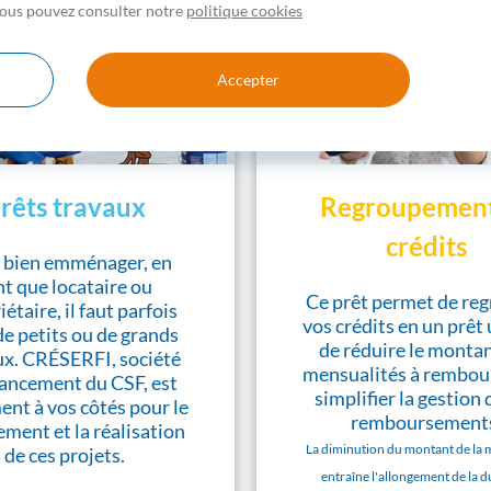
 vous pouvez consulter notre
politique cookies
Accepter
rêts travaux
Regroupement
crédits
 bien emménager, en
nt que locataire ou
Ce prêt permet de re
étaire, il faut parfois
vos crédits en un prêt
de petits ou de grands
de réduire le monta
ux. CRÉSERFI, société
mensualités à rembour
nancement du CSF, est
simplifier la gestion 
ent à vos côtés pour le
remboursement
ement et la réalisation
La diminution du montant de la 
de ces projets.
entraîne l'allongement de la 