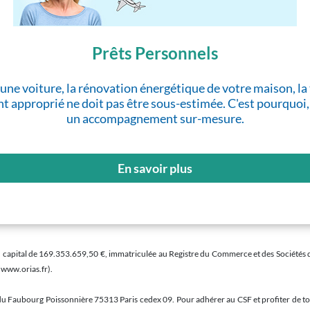
Prêts Personnels
t d'une voiture, la rénovation énergétique de votre maison,
t approprié ne doit pas être sous-estimée. C'est pourquoi,
un accompagnement sur-mesure.
En savoir plus
pital de 169.353.659,50 €, immatriculée au Registre du Commerce et des Sociétés de Par
(www.orias.fr).
e du Faubourg Poissonnière 75313 Paris cedex 09. Pour adhérer au CSF et profiter de tou