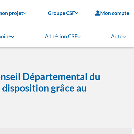
mon projet
Groupe CSF
Mon compte
moine
Adhésion CSF
Auto
onseil Départemental du
e disposition grâce au