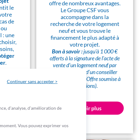
ojet
offre de nombreux avantages.
ntit le
Le Groupe CSF vous
votre
accompagne dans la
cas de
recherche de votre logement
 ou
neuf et vous trouve le
l : une
financement le plus adapté à
choisir,
votre projet.
soins,
Bon à savoir :
jusqu’à 1 000 €
otéger
offerts à la signature de l’acte de
yer
.
vente d’un logement neuf par
l’intermédiaire d’un conseiller
CSF Patrimoine (Offre soumise à
Continuer sans accepter >
ite
conditions).
En savoir plus
nce, d’analyse, d’amélioration de
out moment. Vous pouvez exprimer vos