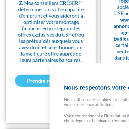
log
Z.
Nos conseillers CRÉSERFI
socié
détermineront votre capacité
CSF ac
d’emprunt et vous aideront à
www
optimiser votre montage
annonc
financier en y intégrant les
age
offres exclusives du CSF et/ou
baille
les prêts aidés auxquels vous
certai
avez droit et sélectionneront
vente
la meilleure offre auprès de
dans l
leurs partenaires bancaires.
en
Prendre rendez-vous
Nous respectons votre d
Nous utilisons des cookies sur ce sit
votre expérience utilisateur.
Votre consentement à l’installation 
choix depuis ce bandeau ou les modifi