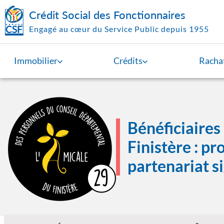
Aller au contenu principal
Crédit Social des Fonctionnaires
Engagé au cœur du Service Public depuis 1955
Immobilier
Crédits
Rachat
Image
Bénéficiaires
Finistère : pr
partenariat s