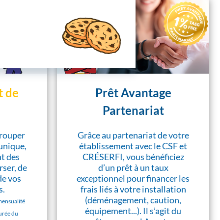
 de
Prêt Avantage
Partenariat
grouper
Grâce au partenariat de votre
 unique,
établissement avec le CSF et
nt des
CRÉSERFI, vous bénéficiez
ser, de
d’un prêt à un taux
de vos
exceptionnel pour financer les
s.
frais liés à votre installation
(déménagement, caution,
mensualité
équipement...). Il s’agit du
durée du