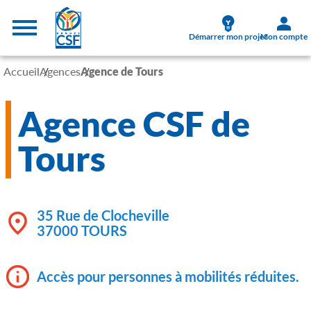
Aller au contenu principal
Menu supérieur
Démarrer mon projet
Mon compte
Accueil
Agences
Agence de Tours
Agence CSF de
Tours
35 Rue de Clocheville
37000 TOURS
Accès pour personnes à mobilités réduites.