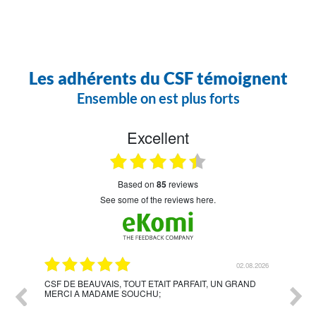
Les adhérents du CSF témoignent
Ensemble on est plus forts
Excellent
based on
85
reviews
see some of the reviews here.
7.2026
02.08.2026
le,
CSF DE BEAUVAIS, TOUT ETAIT PARFAIT, UN GRAND
Accom
MERCI A MADAME SOUCHU;
étape