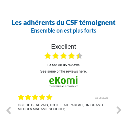
Les adhérents du CSF témoignent
Ensemble on est plus forts
Excellent
based on
85
reviews
see some of the reviews here.
7.2026
02.08.2026
le,
CSF DE BEAUVAIS, TOUT ETAIT PARFAIT, UN GRAND
Accom
MERCI A MADAME SOUCHU;
étape