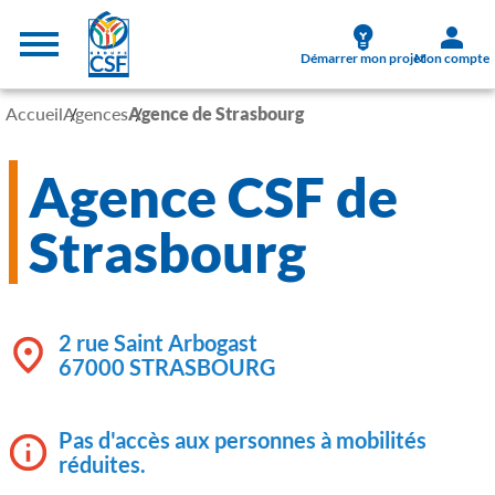
Aller au contenu principal
Menu supérieur
Démarrer mon projet
Mon compte
Accueil
Agences
Agence de Strasbourg
Agence CSF de
Strasbourg
2 rue Saint Arbogast
67000 STRASBOURG
Pas d'accès aux personnes à mobilités
réduites.