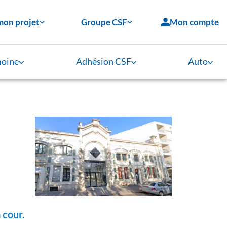
mon projet
Groupe CSF
Mon compte
moine
Adhésion CSF
Auto
 cour.