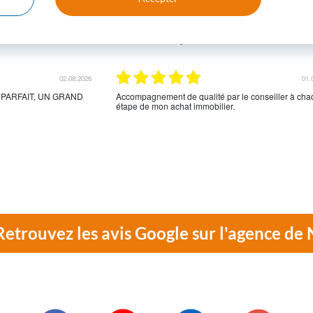
es adhérents du CSF témoigne
Ensemble on est plus forts
02.08.2026
01.
 PARFAIT, UN GRAND
Accompagnement de qualité par le conseiller à ch
étape de mon achat immobilier.
Retrouvez les avis Google sur l'agence de