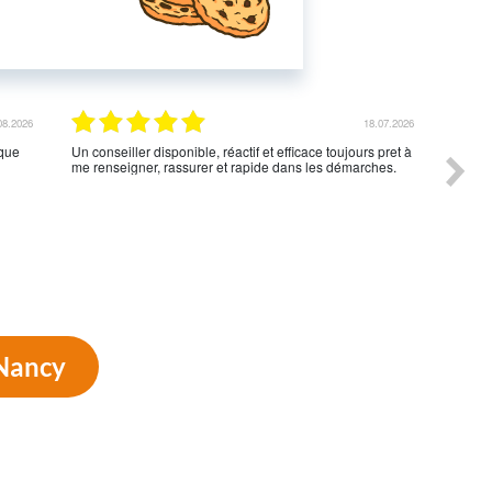
nt
08.2026
18.07.2026
aque
Un conseiller disponible, réactif et efficace toujours pret à
Pour u
me renseigner, rassurer et rapide dans les démarches.
foncti
début 
rapide
 Nancy