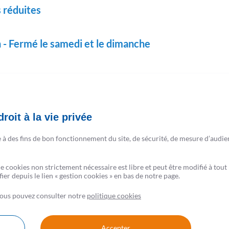
 réduites
 - Fermé le samedi et le dimanche
etz
roit à la vie privée
e à des fins de bon fonctionnement du site, de sécurité, de mesure d’audie
ous
Nos simulateurs immo
de cookies non strictement nécessaire est libre et peut être modifié à t
er depuis le lien « gestion cookies » en bas de notre page.
 vous pouvez consulter notre
politique cookies
Accepter