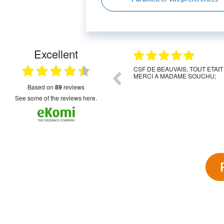
L
Excellent
09.07.2026
 très bien conseillé. Toujours disponible,
CSF DE BEAUVAIS, TOUT ETAIT
. Je conseille.
MERCI A MADAME SOUCHU;
based on
89
reviews
see some of the reviews here.