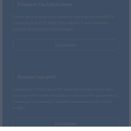
Financer l'achat du bien
Toutes les solutions pour financer votre achat immobilier :
prêt principal, PTZ, BRS, TVA réduite. Comprenez les
options et optimisez votre budget.
Lire la suite
Assurer son prêt
Découvrez l'importance de l'assurance emprunteur pour
sécuriser votre prêt immobilier. Comparez les garanties et
choisissez la protection adaptée à vos besoins et à votre
budget.
Lire la suite