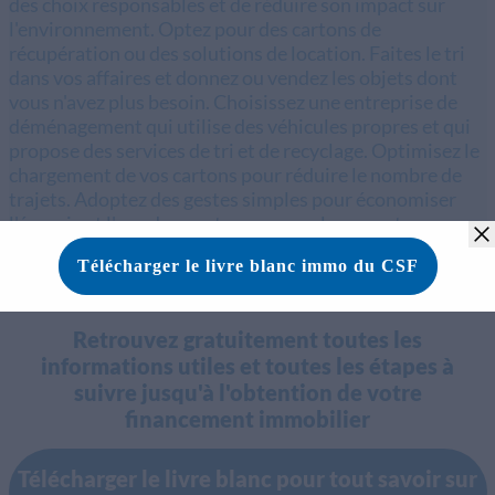
des choix responsables et de réduire son impact sur
l'environnement. Optez pour des cartons de
récupération ou des solutions de location. Faites le tri
dans vos affaires et donnez ou vendez les objets dont
vous n'avez plus besoin. Choisissez une entreprise de
déménagement qui utilise des véhicules propres et qui
propose des services de tri et de recyclage. Optimisez le
chargement de vos cartons pour réduire le nombre de
trajets. Adoptez des gestes simples pour économiser
l'énergie et l'eau dans votre nouveau logement.
Retrouvez gratuitement toutes les
informations utiles et toutes les étapes à
suivre jusqu'à l'obtention de votre
financement immobilier
Télécharger le livre blanc pour tout savoir sur